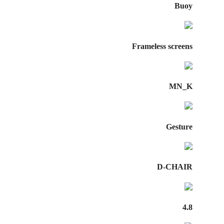
Buoy
Frameless screens
MN_K
Gesture
D-CHAIR
4.8