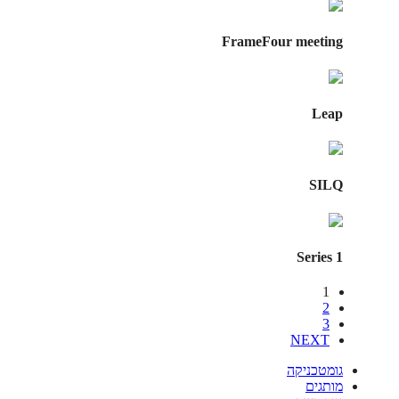
FrameFour meeting
Leap
SILQ
Series 1
1
2
3
NEXT
גומטכניקה
מותגים