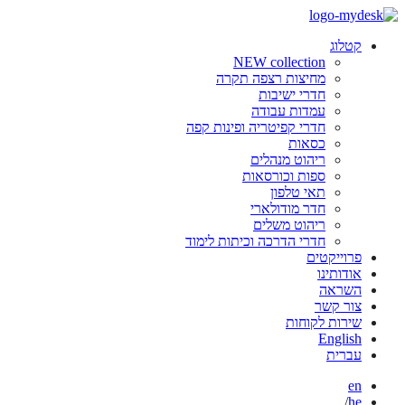
קטלוג
NEW collection
מחיצות רצפה תקרה
חדרי ישיבות
עמדות עבודה
חדרי קפיטריה ופינות קפה
כסאות
ריהוט מנהלים
ספות וכורסאות
תאי טלפון
חדר מודולארי
ריהוט משלים
חדרי הדרכה וכיתות לימוד
פרוייקטים
אודותינו
השראה
צור קשר
שירות לקוחות
English
עברית
en
/
he