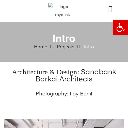
Open
Intro
Home
Projects
Intro
Architecture & Design:
Sandbank
Barkai Architects
Photography: Itay Benit