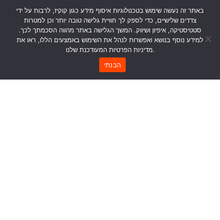
באתר זה נעשה שימוש בטכנולוגיות איסוף מידע כגון קוקיז, לרבות על ידי
צדדים שלישיים, כדי לספק לך חוויית גלישה טובה יותר וכן למטרות
סטטיסטיקה, איפיון ושיווק. המשך הגלישה באתר מהווה הסכמתך לכך.
למידע נוסף בנושא ואפשרות לנהל את השימוש באמצעים הללו, ראו את
מדיניות הפרטיות המעודכנת שלנו.
הבנתי
Join our newsletter
Everything you need to know to create inspiring work
environments
Subscribe
I Agree To Receive Email Updates From MyDesk.