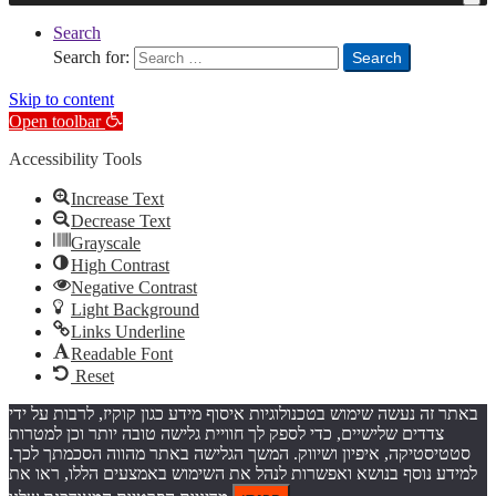
Search
Search for:
Search
Skip to content
Open toolbar
Accessibility Tools
Increase Text
Decrease Text
Grayscale
High Contrast
Negative Contrast
Light Background
Links Underline
Readable Font
Reset
באתר זה נעשה שימוש בטכנולוגיות איסוף מידע כגון קוקיז, לרבות על ידי
צדדים שלישיים, כדי לספק לך חוויית גלישה טובה יותר וכן למטרות
סטטיסטיקה, איפיון ושיווק. המשך הגלישה באתר מהווה הסכמתך לכך.
למידע נוסף בנושא ואפשרות לנהל את השימוש באמצעים הללו, ראו את