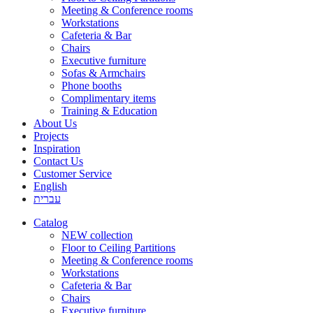
Meeting & Conference rooms
Workstations
Cafeteria & Bar
Chairs
Executive furniture
Sofas & Armchairs
Phone booths
Complimentary items
Training & Education
About Us
Projects
Inspiration
Contact Us
Customer Service
English
עברית
Catalog
NEW collection
Floor to Ceiling Partitions
Meeting & Conference rooms
Workstations
Cafeteria & Bar
Chairs
Executive furniture