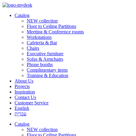
Catalog
NEW collection
Floor to Ceiling Partitions
Meeting & Conference rooms
Workstations
Cafeteria & Bar
Chairs
Executive furniture
Sofas & Armchairs
Phone booths
Complimentary items
Training & Education
About Us
Projects
Inspiration
Contact Us
Customer Service
English
עברית
Catalog
NEW collection
Floor to Ceiling Partitions