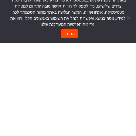
באתר זה נעשה שימוש בטכנולוגיות איסוף מידע כגון קוקיז, לרבות על ידי
Join our newsletter
צדדים שלישיים, כדי לספק לך חוויית גלישה טובה יותר וכן למטרות
Everything you need to know to create inspiring work
סטטיסטיקה, איפיון ושיווק. המשך הגלישה באתר מהווה הסכמתך לכך.
environments
למידע נוסף בנושא ואפשרות לנהל את השימוש באמצעים הללו, ראו את
מדיניות הפרטיות המעודכנת שלנו.
הבנתי
Subscribe
I Agree To Receive Email Updates From MyDesk.