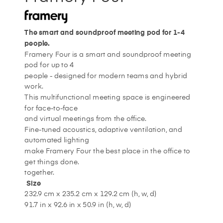
The smart and soundproof meeting pod for 1-4
people.
Framery Four is a smart and soundproof meeting
pod for up to 4
people - designed for modern teams and hybrid
work.
This multifunctional meeting space is engineered
for face-to-face
and virtual meetings from the office.
Fine-tuned acoustics, adaptive ventilation, and
automated lighting
make Framery Four the best place in the office to
get things done.
together.
Size
232.9 cm x 235.2 cm x 129.2 cm (h, w, d)
91.7 in x 92.6 in x 50.9 in (h, w, d)