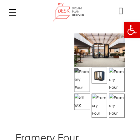
Open
Framery Four