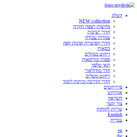
קטלוג
NEW collection
מחיצות רצפה תקרה
חדרי ישיבות
עמדות עבודה
חדרי קפיטריה ופינות קפה
כסאות
ריהוט מנהלים
ספות וכורסאות
תאי טלפון
חדר מודולארי
ריהוט משלים
חדרי הדרכה וכיתות לימוד
פרוייקטים
אודותינו
השראה
צור קשר
שירות לקוחות
English
עברית
en
/
he