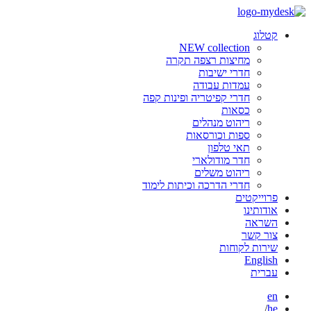
קטלוג
NEW collection
מחיצות רצפה תקרה
חדרי ישיבות
עמדות עבודה
חדרי קפיטריה ופינות קפה
כסאות
ריהוט מנהלים
ספות וכורסאות
תאי טלפון
חדר מודולארי
ריהוט משלים
חדרי הדרכה וכיתות לימוד
פרוייקטים
אודותינו
השראה
צור קשר
שירות לקוחות
English
עברית
en
/
he