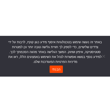
באתר זה נעשה שימוש בטכנולוגיות איסוף מידע כגון קוקיז, לרבות על ידי
הצטרפו לניוזלטר שלנו
צדדים שלישיים, כדי לספק לך חוויית גלישה טובה יותר וכן למטרות
כל מה שצריך לדעת כדי ליצור סביבות עבודה מעוררות השראה
סטטיסטיקה, איפיון ושיווק. המשך הגלישה באתר מהווה הסכמתך לכך.
למידע נוסף בנושא ואפשרות לנהל את השימוש באמצעים הללו, ראו את
מדיניות הפרטיות המעודכנת שלנו.
הבנתי
שליחה
אני מאשר/ת את מסירת הפרטים מרצוני החופשי והשימוש
בהם כדי ליצור איתי קשר, לרבות באמצעות דיוור ישיר, וכן לצרכים
סטטיסטיים. אני מודע/ת שאוכל לבטל את הרישום שלי בכל עת,
ושעל מדיניות מסירת הפרטים שלי והשימוש בהם תחול
תקנון