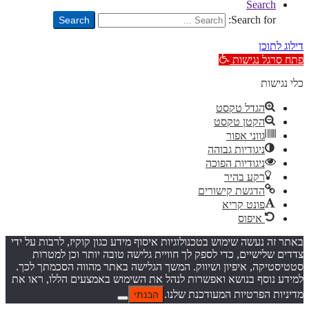
Search
Search for:
Search
דילוג לתוכן
פתח סרגל נגישות
כלי נגישות
הגדל טקסט
הקטן טקסט
גווני אפור
ניגודיות גבוהה
ניגודיות הפוכה
רקע בהיר
הדגשת קישורים
פונט קריא
איפוס
באתר זה נעשה שימוש בטכנולוגיות איסוף מידע כגון קוקיז, לרבות על ידי
צדדים שלישיים, כדי לספק לך חוויית גלישה טובה יותר וכן למטרות
סטטיסטיקה, איפיון ושיווק. המשך הגלישה באתר מהווה הסכמתך לכך.
למידע נוסף בנושא ואפשרות לנהל את השימוש באמצעים הללו, ראו את
מדיניות הפרטיות המעודכנת שלנו.
הבנתי