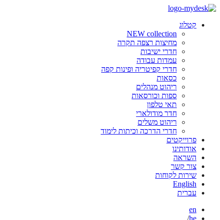
קטלוג
NEW collection
מחיצות רצפה תקרה
חדרי ישיבות
עמדות עבודה
חדרי קפיטריה ופינות קפה
כסאות
ריהוט מנהלים
ספות וכורסאות
תאי טלפון
חדר מודולארי
ריהוט משלים
חדרי הדרכה וכיתות לימוד
פרוייקטים
אודותינו
השראה
צור קשר
שירות לקוחות
English
עברית
en
/
he