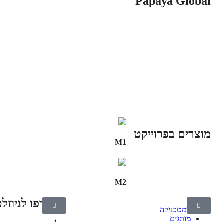
Papaya Global
מוצרים בפרוייקט
M1
M2
הצטרפו לניוזלט
גומטכניקה
מותגים