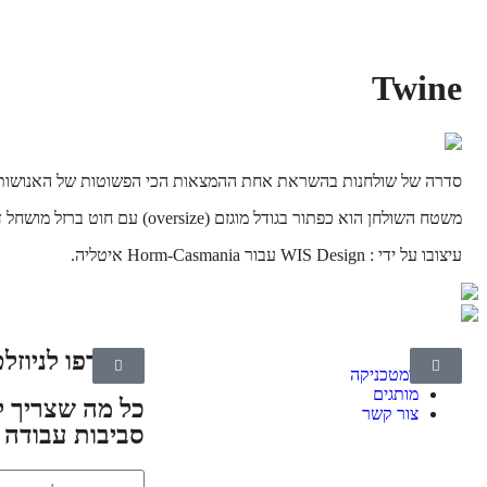
Twine
סדרה של שולחנות בהשראת אחת ההמצאות הכי הפשוטות של האנושות
משטח השולחן הוא כפתור בגודל מוגזם (oversize) עם חוט ברזל מושחל דרכו היוצר רגל אלגנטית תוספת שובבה כל פינת ישיבה. משטח השולחן מעץ או צבוע לבן עם רגלי מתכת בגוון לבן או שחור.
עיצובו על ידי : WIS Design
עבור Horm-Casmania איטליה.
הצטרפו לניוזלט
גומטכניקה
מותגים
כל מה שצריך ל
צור קשר
סביבות עבודה