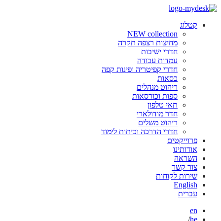
קטלוג
NEW collection
מחיצות רצפה תקרה
חדרי ישיבות
עמדות עבודה
חדרי קפיטריה ופינות קפה
כסאות
ריהוט מנהלים
ספות וכורסאות
תאי טלפון
חדר מודולארי
ריהוט משלים
חדרי הדרכה וכיתות לימוד
פרוייקטים
אודותינו
השראה
צור קשר
שירות לקוחות
English
עברית
en
/
he