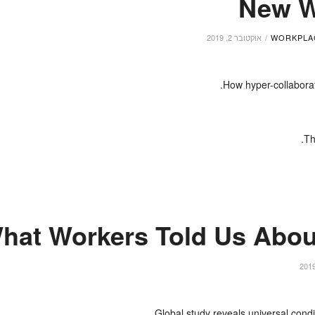
New W
WORKPLA
אוקטובר 2, 2019
How hyper-collaborat
Th
hat Workers Told Us Abou
Global study reveals universal condi