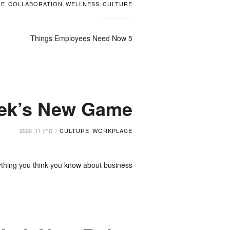
CE
,
COLLABORATION
,
WELLNESS
,
CULTURE
5 Things Employees Need Now
ek’s New Game
WORKPLACE
,
CULTURE
מרץ 11, 2020
thing you think you know about business.