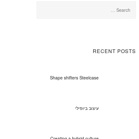
RECENT POSTS
Shape shifters Steelcase
עיצוב ביופילי
Creating a hybrid culture