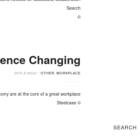
Search
©
ence Changing?
WORKPLACE
,
OTHER
אוגוסט 8, 2019
my are at the core of a great workplace.
© Steelcase
SEARCH