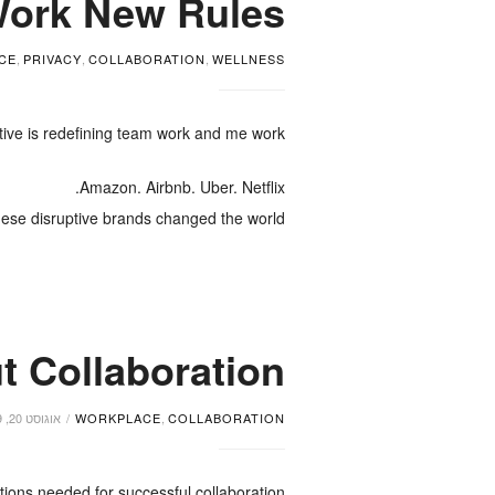
ork New Rules
CE
,
PRIVACY
,
COLLABORATION
,
WELLNESS
ive is redefining team work and me work.
Amazon. Airbnb. Uber. Netflix.
ese disruptive brands changed the world.
t Collaboration
COLLABORATION
,
WORKPLACE
אוגוסט 20, 2019
tions needed for successful collaboration.