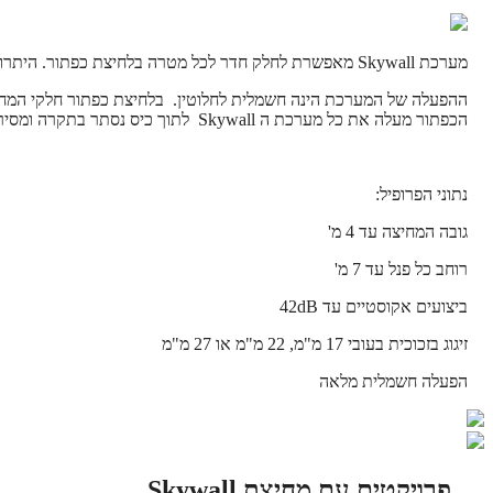
מערכת Skywall מאפשרת לחלק חדר לכל מטרה בלחיצת כפתור. היתרון על פני מערכות מחיצות קונבנציונאליות הינה היכולת להעלים את המחיצה מהחלל באופן מוחלט.
ההפעלה של המערכת הינה חשמלית לחלוטין. בלחיצת כפתור חלקי המחיצה
הכפתור מעלה את כל מערכת ה Skywall לתוך כיס נסתר בתקרה ומסירה את המחיצה לחלוטין מהחלל. אין צורך באיסוף חלקי המחיצה לאזור מסוים בחדר.
נתוני הפרופיל:
גובה המחיצה עד 4 מ'
רוחב כל פנל עד 7 מ'
ביצועים אקוסטיים עד 42dB
זיגוג בזכוכית בעובי 17 מ"מ, 22 מ"מ או 27 מ"מ
הפעלה חשמלית מלאה
פרויקטים עם מחיצת Skywall