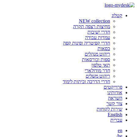
קטלוג
NEW collection
מחיצות רצפה תקרה
חדרי ישיבות
עמדות עבודה
חדרי קפיטריה ופינות קפה
כסאות
ריהוט מנהלים
ספות וכורסאות
תאי טלפון
חדר מודולארי
ריהוט משלים
חדרי הדרכה וכיתות לימוד
פרוייקטים
אודותינו
השראה
צור קשר
שירות לקוחות
English
עברית
en
/
he