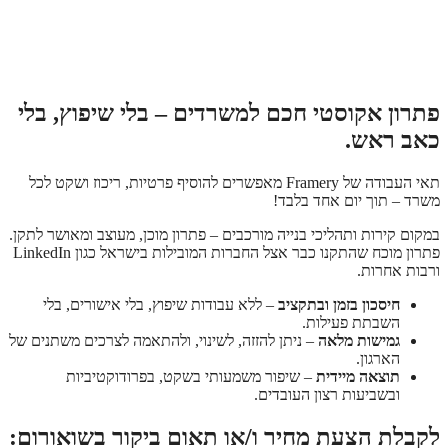
פתרון אקוסטי חכם למשרדים – בלי שיפוץ, בלי
כאב ראש.
תאי העבודה של Framery מאפשרים להוסיף פרטיות, ריכוז ושקט לכל
משרד – תוך יום אחד בלבד!
במקום קירות ותהליכי בנייה מורכבים – פתרון מוכן, מעוצב ומאושר לתקן.
פתרון מוכח שהתקנו כבר אצל החברות המובילות בישראל כגון LinkedIn
ורבות אחרות.
חיסכון בזמן ובתקציב
– ללא עבודות שיפוץ, בלי אישורים, בלי
השבתת פעילות.
גמישות מלאה
– ניתן להזזה, לשינוי, ולהתאמה לצרכים משתנים של
הארגון.
תוצאה מיידית
– שיפור משמעותי בשקט, בפרודוקטיביות
ובשביעות רצון העובדים.
לקבלת הצעת מחיר ו/או תאום ביקור בשואורום: