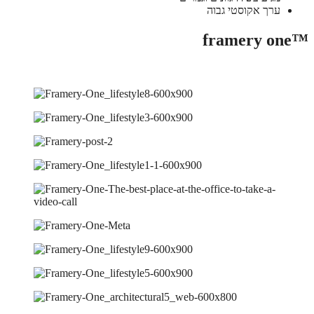
ערך אקוסטי גבוה
™framery one