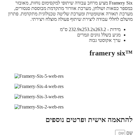
Framery Six מציע מרחב עבודה שיתופי למקסימום נוחות, מאובזר
במספר כסאות ושולחן, מערכת אוורור מתקדמת מבוססת סנסורים,
מערכת תאורה אוטומטית ומערכת שליטה טכנולוגית מתקדמת. פתרון
מושלם לחללי עבודה ליצירת שיתוף פעולה מוצלח ויצירתי.
מידות - 232.9x253.2x263.2 ס"מ
מגיע בשלל גוונים וגמרים
ערך אקוסטי גבוה
™framery six
להתאמה אישית ופרטים נוספים
שם