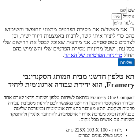
שם
אימייל
טלפון
אני מאשר/ת את מסירת הפרטים מרצוני החופשי והשימוש
בהם כדי ליצור איתי קשר, לרבות באמצעות דיוור ישיר, וכן
לצרכים סטטיסטיים. אני מודע/ת שאוכל לבטל את הרישום שלי
בכל עת, ושעל מדיניות מסירת הפרטים שלי והשימוש בהם
תחול
מדיניות הפרטיות של האתר
.
שליחה
תא טלפון חדשני מבית המותג הסקנדינבי
Framery, הוא יחידת עבודה ארגונומית ליחיד
Framery One Compact מותאם לשיחות טלפון ושיחות וידאו לאדם אחד.
הבידוד האקוסטי והתכנון החדשני מאפשר לכם להינות מסביבת עבודה
פרטית ושקטה. התא מאובזר בתאורה אוטומטית ובמערכת שליטה
טכנולוגית וכולל מערכת אוורור אדפטיבית. להתחבר אונליין ולהתמקד
בשיחות עם אנשים מכל מקום.
מידות - 225X 103 X 100 ס״מ
מגיע בשלל גוונים וגמרים