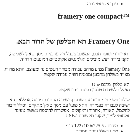
ערך אקוסטי גבוה
™framery one compact
Framery One תא הטלפון של הדור הבא.
תא ייחודי וסופר חכם, המשלב טכנולוגיה עדכנית, מסך טאץ' לשליטה,
תקני בידוד רעש מובילים ואלמנטים אקוסטיים המונעים הדהוד.
Framery One מציע מרחב עבודה מבודד רעשים נח ומעוצב. התא מרווח,
מצויד בשולחן מתכונן ומבטיח חווית עבודה שקטה.
תא טלפון מדגם One
מושלם לשיחות טלפון כפינת ריכוז שקטה.
שולחן חשמתי מתכוונן עם שרפרף ישיבה מסתובב מובנה או ללא כסא
ישיבה לעבודה בעמידה. התא פועל עם מסך טאץ' מתקדם, וכולל חיבור
לחשמל, תאורה, אוורור ורמקולים. אפשרות להוספת משטח טעינה
אלחוטי לנייד, שקעי תקשורת ו-USB.
מידות - 122x100x225.5 ס"מ
מגיע בשלל גוונים וגמרים